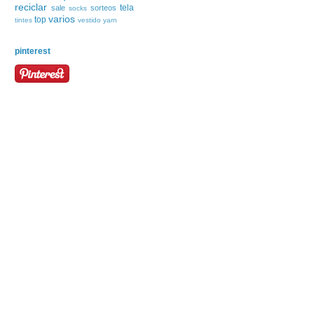
reciclar
tela
sale
sorteos
socks
varios
top
tintes
vestido
yarn
pinterest