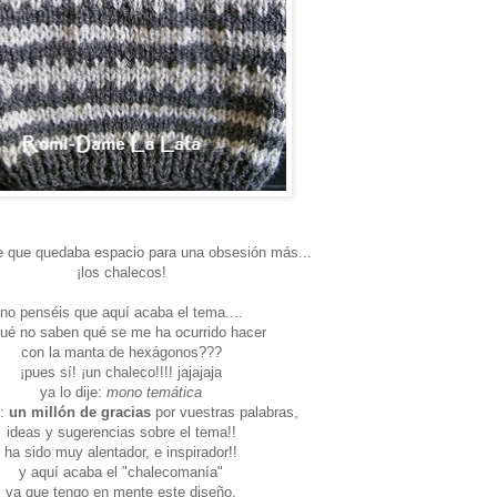
ce que quedaba espacio para una obsesión más...
¡los chalecos!
no penséis que aquí acaba el tema....
ué no saben qué se me ha ocurrido hacer
con la manta de hexágonos???
¡pues sí! ¡un chaleco!!!! jajajaja
ya lo dije:
mono temática
o:
un millón de gracias
por vuestras palabras,
ideas y sugerencias sobre el tema!!
ha sido muy alentador, e inspirador!!
y aquí acaba el "chalecomanía"
ya que tengo en mente este diseño,