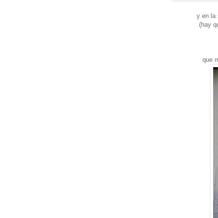
y en la
(hay q
que m