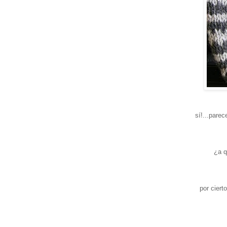
sí!...pare
¿a q
por ciert