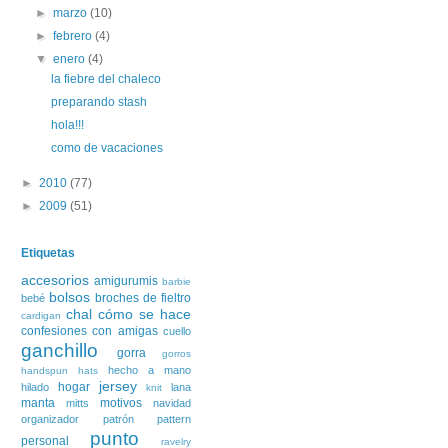
►
marzo
(10)
►
febrero
(4)
▼
enero
(4)
la fiebre del chaleco
preparando stash
hola!!!
como de vacaciones
►
2010
(77)
►
2009
(51)
Etiquetas
accesorios
amigurumis
barbie
bolsos
broches de fieltro
bebé
chal
cómo se hace
cardigan
confesiones con amigas
cuello
ganchillo
gorra
gorros
hecho a mano
handspun
hats
jersey
hogar
hilado
lana
knit
manta
motivos
mitts
navidad
organizador
patrón
pattern
punto
personal
ravelry